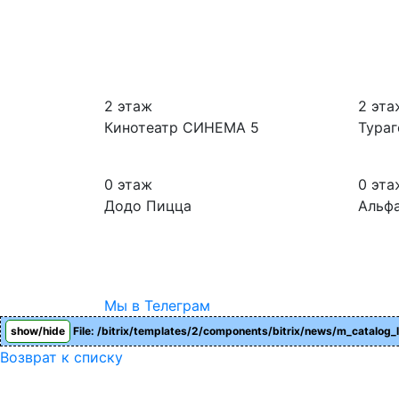
2 этаж
2 эта
Кинотеатр СИНЕМА 5
Тураг
0 этаж
0 эта
Додо Пицца
Альф
Мы в Телеграм
show/hide
File: /bitrix/templates/2/components/bitrix/news/m_catalog_l
Возврат к списку