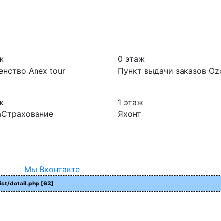
ж
0 этаж
енство Anex tour
Пункт выдачи заказов Oz
ж
1 этаж
аСтрахование
Яхонт
Мы Вконтакте
ist/detail.php [63]