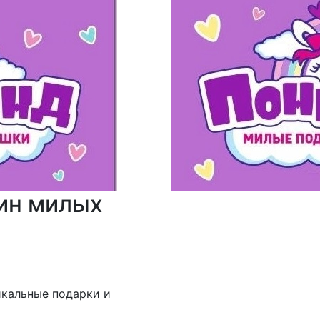
ин милых
икальные подарки и