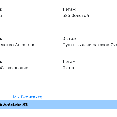
ж
1 этаж
a
585 Золотой
ж
0 этаж
енство Anex tour
Пункт выдачи заказов Oz
ж
1 этаж
аСтрахование
Яхонт
Мы Вконтакте
ist/detail.php [63]