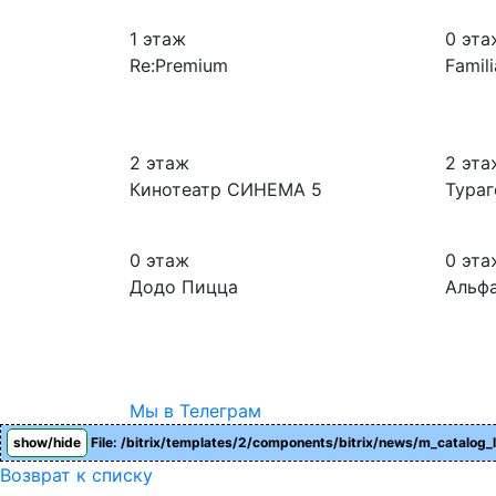
1 этаж
0 эта
Re:Premium
Famili
2 этаж
2 эта
Кинотеатр СИНЕМА 5
Тураг
0 этаж
0 эта
Додо Пицца
Альф
Мы в Телеграм
show/hide
File: /bitrix/templates/2/components/bitrix/news/m_catalog_l
Возврат к списку