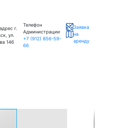
Телефон
Заявка
адрес
г.
Администрации
на
ск, ул.
+7 (912) 856-59-
аренду
ва 146
66